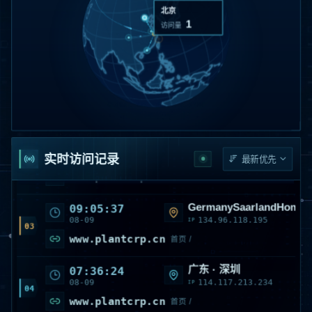
南京
1
访问量
美国 · California · Monro
17:11:49
08-09
216.73.216.137
IP
01
www.plantcrp.cn
首页 /
美国 · California · Monro
15:41:08
08-09
216.73.216.145
IP
02
实时访问记录
www.plantcrp.cn
首页 /
GermanySaarlandHombu
09:05:37
08-09
134.96.118.195
IP
03
www.plantcrp.cn
首页 /
广东 · 深圳
07:36:24
08-09
114.117.213.234
IP
04
www.plantcrp.cn
首页 /