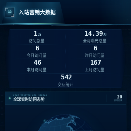
兰
入站营销大数据
1
14.39
万
万
访问总量
全网曝光总量
6
6
今日访问量
昨日访问量
46
167
本月访问量
上月访问量
542
交互统计
LIVE VISITOR GEO STREAM
20
全球实时访问态势
实时记录